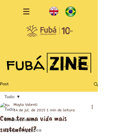
Post
Tudo
Mayla Valenti
Tudo
14 de jul. de 2015
1 min de leitura
Como ter uma vida mais
Biodiversidade
sustentável?
Teoria em prática