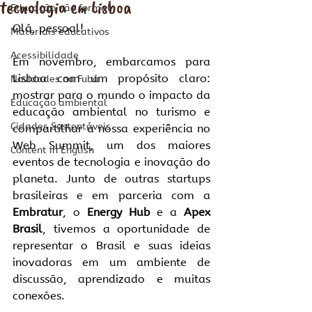
tecnologia em Lisboa
Educação não formal
Olá, pessoal!
Materiais educativos
Acessibilidade
Em novembro, embarcamos para 
Lisboa com um propósito claro: 
Novidades na Fubá
mostrar para o mundo o impacto da 
Educação ambiental
educação ambiental no turismo e 
Cidades Sustentáveis
compartilhar a nossa experiência no 
Web Summit, um dos maiores 
Content in English
eventos de tecnologia e inovação do 
planeta. Junto de outras startups 
brasileiras e em parceria com a 
Embratur
, o 
Energy Hub
 e a 
Apex 
Brasil
, tivemos a oportunidade de 
representar o Brasil e suas ideias 
inovadoras em um ambiente de 
discussão, aprendizado e muitas 
conexões.