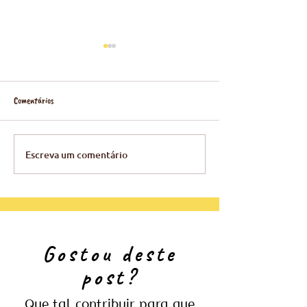
Comentários
Guia de Compras do 
Escreva um comentário
BoRa vence o Prêmio Visit Brasil
Embratur Exame
Gostou deste
post?
Que tal contribuir para que