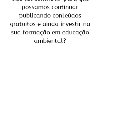
possamos continuar
publicando conteúdos
gratuitos e ainda investir na
sua formação em educação
ambiental?
Se você gostou deste texto,
provavelmente vai A-M-A-R o
nosso curso online
COMO?!
Você pode experimentar o
curso fazendo 3 aulas
introdutórias gratuitas. Nós
queremos te ajudar a colocar
a teoria em prática na
educação ambiental.