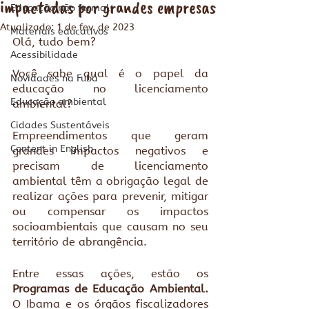
impactadas por grandes empresas
Educação não formal
Atualizado:
1 de fev. de 2023
Materiais educativos
Olá, tudo bem?
Acessibilidade
Você sabe qual é o papel da 
Novidades na Fubá
educação no licenciamento 
Educação ambiental
ambiental? 
Cidades Sustentáveis
Empreendimentos que geram 
Content in English
grandes impactos negativos e 
precisam de licenciamento 
ambiental têm a obrigação legal de 
realizar ações para prevenir, mitigar 
ou compensar os impactos 
socioambientais que causam no seu 
território de abrangência.
Entre essas ações, estão os 
Programas de Educação Ambiental.
O Ibama e os órgãos fiscalizadores 