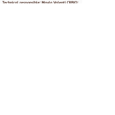
Technical responsible: Mayla Valenti CRBIO:
086069/01-D
Fazemos parte dos Ecossistemas e
programas:
We are part of the Ecosystems: