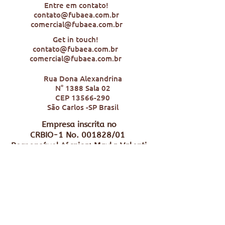
Entre em contato!
contato@fubaea.com.br
comercial@fubaea.com.br
Get in touch!
contato@fubaea.com.br
comercial@fubaea.com.br
Rua Dona Alexandrina
N° 1388 Sala 02
CEP
13566-290
São Carlos -SP Brasil
Empresa inscrita no
CRBIO-1 No. 001828/01
Responsável técnica: Mayla Valenti
CRBIO: 086069/01-D
Company registered with
CRBIO-1 No. 001828/01
Technical responsible: Mayla Valenti CRBIO:
086069/01-D