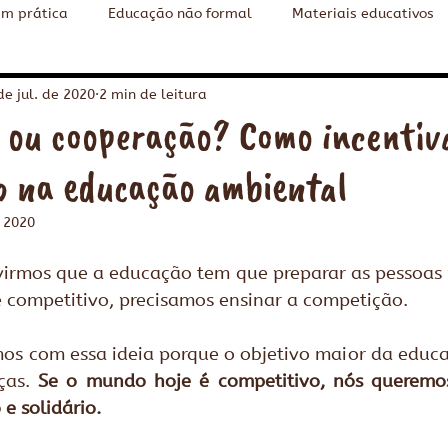
em prática
Educação não formal
Materiais educativos
o ambiental
Cidades Sustentáveis
Content in English
de jul. de 2020
2 min de leitura
eração?‏ Como incentivar a
o na educação ambiental
e 2020
rmos que a educação tem que preparar as pessoas pr
 competitivo, precisamos ensinar a competição.
s com essa ideia porque o objetivo maior da educa
as. 
Se o mundo hoje é competitivo, nós queremos
e solidário.