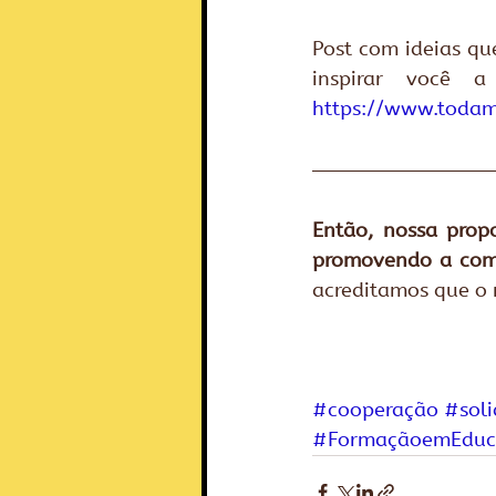
Post com ideias q
https://www.todam
Então, nossa prop
promovendo a comp
acreditamos que o 
#cooperação
#soli
#FormaçãoemEduc