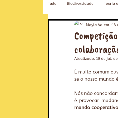
Tudo
Biodiversidade
Teoria 
Novidades na Fubá
Educaçã
Mayla Valenti
13 
Competição ou coop
colaboraçã
Atualizado:
18 de jul. d
É muito comum ouvi
se o nosso mundo é
Nós não concordamo
é provocar mudanç
mundo cooperativo 