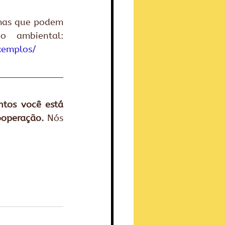
mas que podem 
inspirar você a criar o seu jogo cooperativo de educação ambiental: 
xemplos/
tos você está 
ooperação.
 Nós 