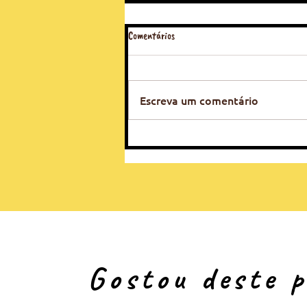
Comentários
Escreva um comentário
Como criar novas experiências e
atrativos turísticos sem aumentar
sua pegada de carbono
Gostou deste 