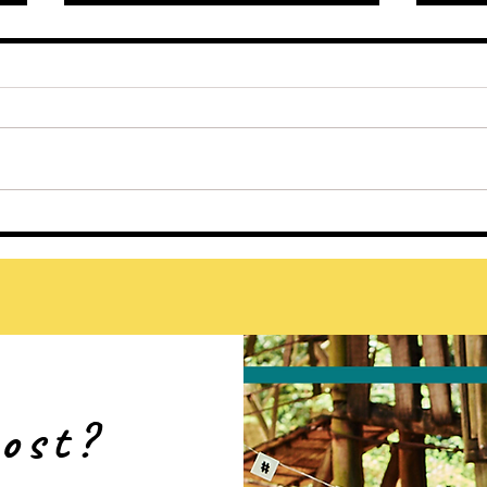
Guia 
BoRa vence o Prêmio Visit Brasil
Embratur Exame
post?