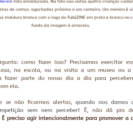
sVerem
 Foto emoldurada. Na foto são vistas quatro crianças cuida
stas de costas, agachadas próximo a um canteiro. Um menino é vis
ui moldura branca com o logo do FubáZINE em preto e branco no cen
fundo da imagem é amarelo.
rgunta: como fazer isso? Precisamos exercitar ess
casa, na escola, ou na visita a um museu ou a 
a fazer parte do nosso dia a dia para perceber
om ela. 
 se não ficarmos alertas, 
quando nos damos c
mpetição sem nem perceber!
É, não dá pra dei
 
É preciso agir intencionalmente para promover a c