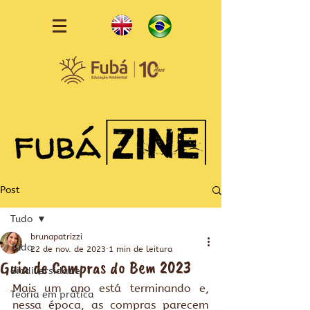
Post
Tudo
brunapatrizzi
Tudo
22 de nov. de 2023
1 min de leitura
Guia de Compras do Bem 2023
Biodiversidade
Mais um ano está terminando e, 
Teoria em prática
nessa época, as compras parecem 