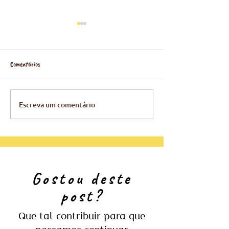
Comentários
Guia de Compras do 
Escreva um comentário
BoRa vence o Prêmio Visit Brasil
Embratur Exame
Gostou deste
post?
Que tal contribuir para que