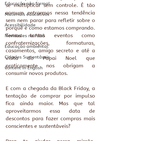
Educação não formal
se multiplicar sem controle. É tão 
comum entrarmos nessa tendência 
Materiais educativos
sem nem parar para refletir sobre o 
Acessibilidade
porquê e como estamos comprando. 
Temos tantos eventos como 
Novidades na Fubá
confraternizações, formaturas, 
Educação ambiental
casamentos, amigo secreto e até a 
Cidades Sustentáveis
visita do Papai Noel que 
praticamente nos obrigam a 
Content in English
consumir novos produtos.
E com a chegada da Black Friday, a 
tentação de comprar por impulso 
fica ainda maior. Mas que tal 
aproveitarmos essa data de 
descontos para fazer compras mais 
conscientes e sustentáveis?