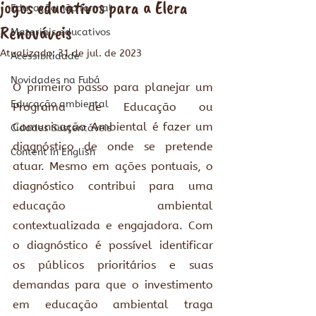
jogos educativos para a Elera
Educação não formal
Renováveis
Materiais educativos
Atualizado:
31 de jul. de 2023
Acessibilidade
Novidades na Fubá
O primeiro passo para planejar um 
Educação ambiental
Programa de Educação ou 
Comunicação Ambiental é fazer um 
Cidades Sustentáveis
diagnóstico de onde se pretende 
Content in English
atuar. Mesmo em ações pontuais, o 
diagnóstico contribui para uma 
educação ambiental 
contextualizada e engajadora. Com 
o diagnóstico é possível identificar 
os públicos prioritários e suas 
demandas para que o investimento 
em educação ambiental traga 