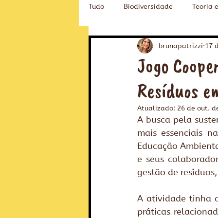
Tudo
Biodiversidade
Teoria 
Novidades na Fubá
Educaçã
brunapatrizzi
17 
Jogo Coope
Resíduos e
Atualizado:
26 de out. d
A busca pela suste
mais essenciais n
Educação Ambiental
e seus colaborado
gestão de resíduos
A atividade tinha 
práticas relaciona