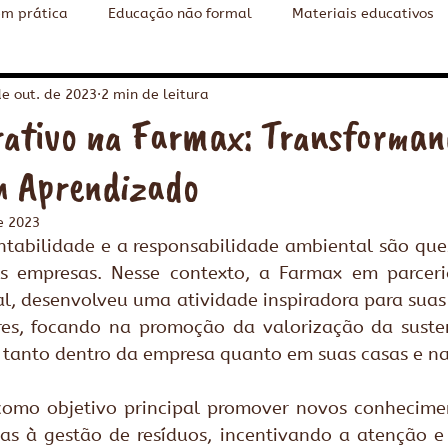
em prática
Educação não formal
Materiais educativos
o ambiental
Cidades Sustentáveis
Content in English
de out. de 2023
2 min de leitura
rativo na Farmax: Transforman
m Aprendizado
e 2023
ntabilidade e a responsabilidade ambiental são que
as empresas. Nesse contexto, a Farmax em parcer
, desenvolveu uma atividade inspiradora para suas 
res, focando na promoção da valorização da susten
, tanto dentro da empresa quanto em suas casas e na
como objetivo principal promover novos conheciment
das à gestão de resíduos, incentivando a atenção e