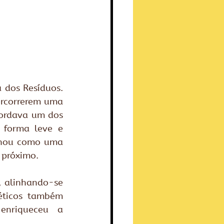
dos Resíduos. 
rcorrerem uma 
ordava um dos 
forma leve e 
onou como uma 
 próximo.
, alinhando-se 
éticos também 
nriqueceu a 