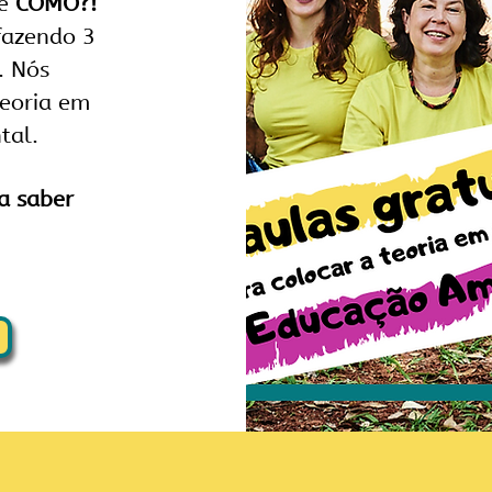
ne
COMO?!
fazendo 3
. Nós
teoria em
tal.
a saber