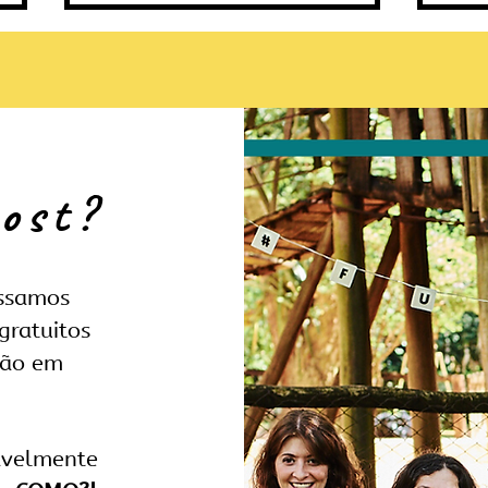
Guia 
post?
BoRa vence o Prêmio Visit Brasil
Embratur Exame
ossamos
gratuitos
ção em
vavelmente