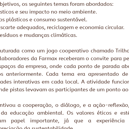
objetivos, os seguintes temas foram abordados:
ásticos e seu impacto no meio ambiente.
os plásticos e consumo sustentável.
scarte adequados, reciclagem e economia circular.
resíduos e mudanças climáticas.
truturada como um jogo cooperativo chamado Trilha 
laboradores da Farmax receberam o convite para pe
 espaços da empresa, onde cada ponto de parada ab
s anteriormente. Cada tema era apresentado de 
dades interativas em cada local. A atividade funci
 onde pistas levavam as participantes de um ponto ao
centivou a cooperação, o diálogo, e a ação-reflexão
 da educação ambiental. Os valores éticos e est
m papel importante, já que a experiência e
reciação da sustentabilidade.