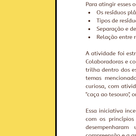
Para atingir esses 
Os resíduos pl
Tipos de resídu
Separação e de
Relação entre 
A atividade foi es
Colaboradoras e co
trilha dentro dos
temas mencionado
curiosa, com ativi
"caça ao tesouro",
Essa iniciativa in
com os princípios
desempenharam u
compreensão e a ap