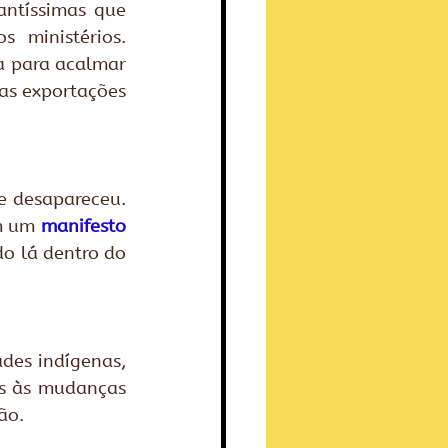
ntíssimas que 
ministérios. 
 para acalmar 
as exportações 
 desapareceu. 
m um 
manifesto
o lá dentro do 
des indígenas, 
as às mudanças 
ão.