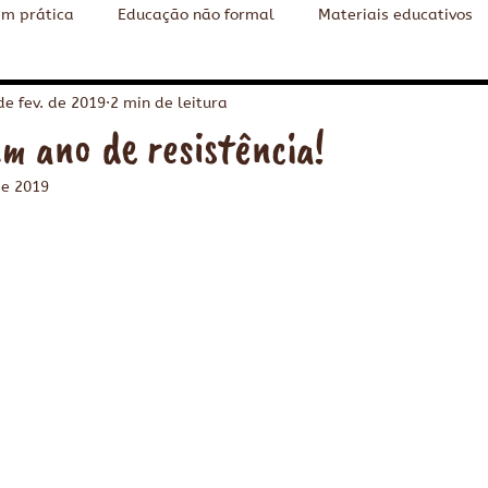
em prática
Educação não formal
Materiais educativos
o ambiental
Cidades Sustentáveis
Content in English
de fev. de 2019
2 min de leitura
m ano de resistência!
de 2019