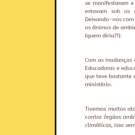
se manifestaram e 
estavam sob os c
Deixando-nos com 
os ânimos de ambie
(quem diria?!).
Com as mudanças d
Educadoras e educa
que teve bastante r
ministério.
Tivemos muitos ataq
contra órgãos ambie
climáticas, isso se