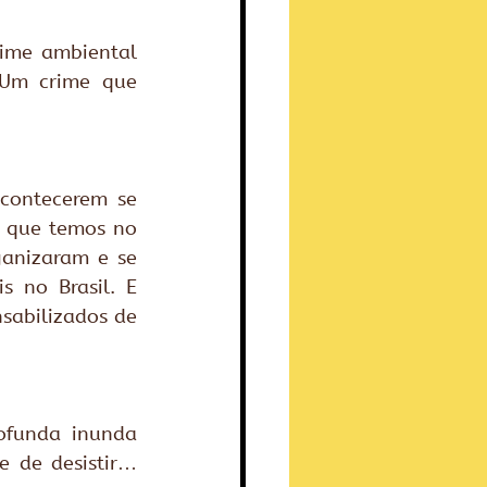
me ambiental 
Um crime que 
contecerem se 
s que temos no 
país. Novamente, grupos que atuam com educação ambiental se organizaram e se 
 no Brasil. E 
sabilizados de 
funda inunda 
 de desistir… 