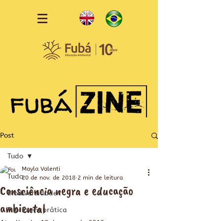
Post
Tudo
Mayla Valenti
Tudo
20 de nov. de 2018
2 min de leitura
Consciência negra e educação
Biodiversidade
ambiental
Teoria em prática