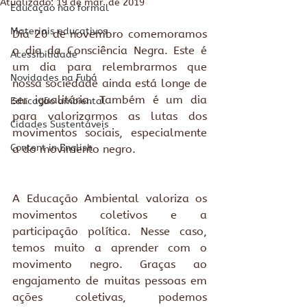
Atualizado:
19 de mar. de 2019
Educação não formal
Materiais educativos
Dia 20 de novembro comemoramos 
o dia da Consciência Negra. Este é 
Acessibilidade
um dia para relembrarmos que 
Novidades na Fubá
nossa sociedade ainda está longe de 
ser igualitária. Também é um dia 
Educação ambiental
para valorizarmos as lutas dos 
Cidades Sustentáveis
movimentos sociais, especialmente 
Content in English
a do movimento negro.
A Educação Ambiental valoriza os 
movimentos coletivos e a 
participação política. Nesse caso, 
temos muito a aprender com o 
movimento negro. Graças ao 
engajamento de muitas pessoas em 
ações coletivas, podemos 