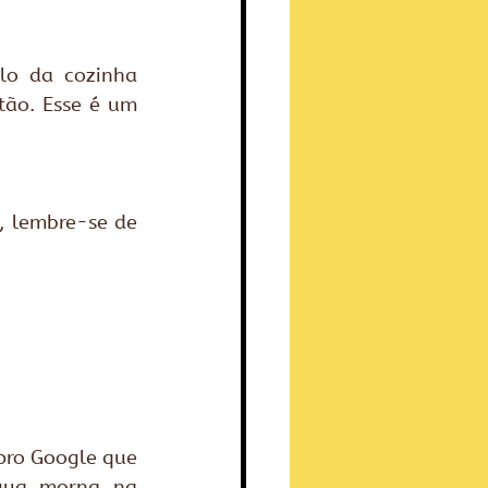
lo da cozinha 
ão. Esse é um 
, lembre-se de 
pro Google que 
água morna na 