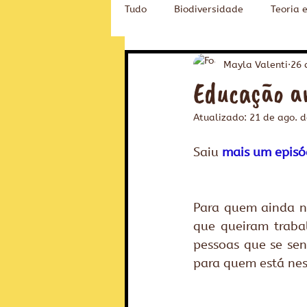
Tudo
Biodiversidade
Teoria 
Novidades na Fubá
Educaçã
Mayla Valenti
26 
Educação am
Atualizado:
21 de ago. 
Saiu 
mais um episó
Para quem ainda nã
que queiram traba
pessoas que se sen
para quem está nes