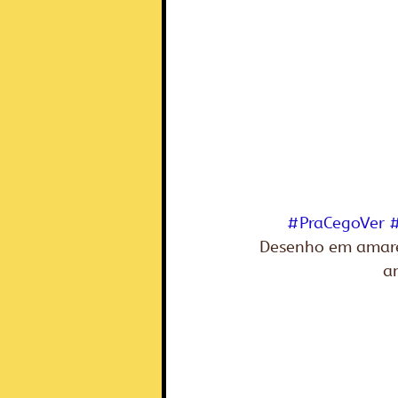
#PraCegoVer
#
Desenho em amarel
am