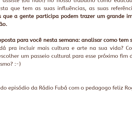
 assiste (ou não!) no nosso trabalho como educador
ista que tem as suas influências, as suas referênc
is que a gente participa podem trazer um grande im
ão. 
oposta para você nesta semana: analisar como tem si
dá pra incluir mais cultura e arte na sua vida? C
scolher um passeio cultural para esse próximo fim 
smo? :-) 
do episódio da Rádio Fubá com o pedagogo feliz R