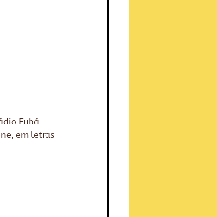
ádio Fubá. 
ne, em letras 