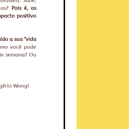
as(es). Sabe, 
ias? 
Pois é, as 
pacto positivo 
do a sua "vida 
omo você pode 
de semana? Ou 
ogério Wong!