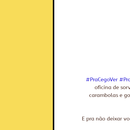
#PraCegoVer
#Pr
oficina de sor
carambolas e go
E pra não deixar vo