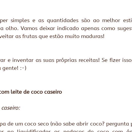
uper simples e as quantidades são ao melhor esti
e a olho. Vamos deixar indicado apenas como sugest
veitar as frutas que estão muito maduras! 
ar e inventar as suas próprias receitas! Se fizer isso
 gente! :-)
om leite de coco caseiro
 caseiro: 
olpa de um coco seco (não sabe abrir coco? pergunta 
ater no liquidificador os pedaços de coco com 