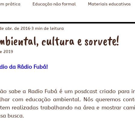
em prática
Educação não formal
Materiais educativos
o ambiental
Cidades Sustentáveis
Content in English
de abr. de 2016
3 min de leitura
biental, cultura e sorvete!
de 2019
dio da Rádio Fubá!
o sabe a Radio Fubá é um posdcast criado para ins
lhar com educação ambiental. Nós queremos contar
tem realizadas trabalhando na área e mostrar camin
sa busca. 