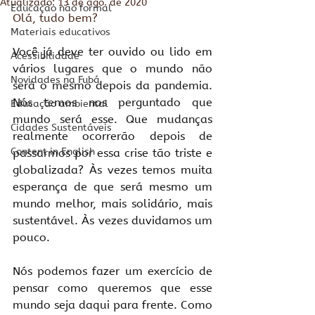
Atualizado:
13 de ago. de 2020
Educação não formal
Olá, tudo bem?
Materiais educativos
Você já deve ter ouvido ou lido em 
Acessibilidade
vários lugares que o mundo não 
Novidades na Fubá
será o mesmo depois da pandemia. 
Nós temos nos perguntado que 
Educação ambiental
mundo será esse. Que mudanças 
Cidades Sustentáveis
realmente ocorrerão depois de 
Content in English
passarmos por essa crise tão triste e 
globalizada? Às vezes temos muita 
esperança de que será mesmo um 
mundo melhor, mais solidário, mais 
sustentável. Às vezes duvidamos um 
pouco.
Nós podemos fazer um exercício de 
pensar como queremos que esse 
mundo seja daqui para frente. Como 